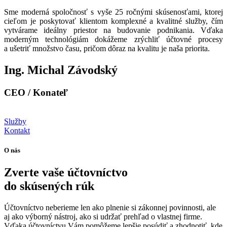
Sme moderná spoločnosť s vyše 25 ročnými skúsenosťami, ktorej
cieľom je poskytovať klientom komplexné a kvalitné služby, čím
vytvárame ideálny priestor na budovanie podnikania. Vďaka
moderným technológiám dokážeme zrýchliť účtovné procesy
a ušetriť množstvo času, pričom dôraz na kvalitu je naša priorita.
Ing. Michal Závodský
CEO / Konateľ
Služby
Kontakt
O nás
Zverte vaše
účtovníctvo
do skúsených rúk
Účtovníctvo neberieme len ako plnenie si zákonnej povinnosti, ale
aj ako výborný nástroj, ako si udržať prehľad o vlastnej firme.
Vďaka účtovníctvu Vám pomôžeme lepšie posúdiť a zhodnotiť, kde