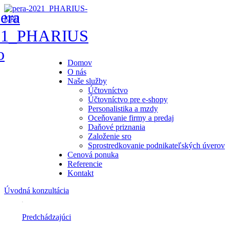
Domov
O nás
Naše služby
Účtovníctvo
Účtovníctvo pre e-shopy
Personalistika a mzdy
Oceňovanie firmy a predaj
Daňové priznania
Založenie sro
Sprostredkovanie podnikateľských úverov
Cenová ponuka
Referencie
Kontakt
Úvodná konzultácia
Predchádzajúci