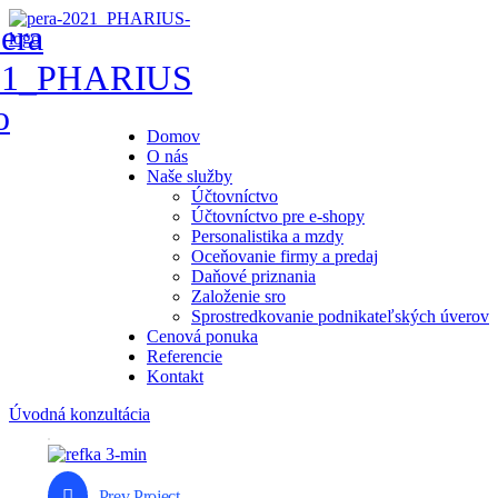
Domov
O nás
Naše služby
Účtovníctvo
Účtovníctvo pre e-shopy
Personalistika a mzdy
Oceňovanie firmy a predaj
Daňové priznania
Založenie sro
Sprostredkovanie podnikateľských úverov
Cenová ponuka
Referencie
Kontakt
Úvodná konzultácia
Prev Project