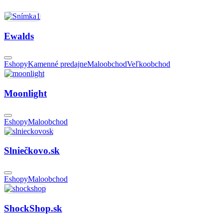
Ewalds
Eshopy
Kamenné predajne
Maloobchod
Veľkoobchod
Moonlight
Eshopy
Maloobchod
Slniečkovo.sk
Eshopy
Maloobchod
ShockShop.sk