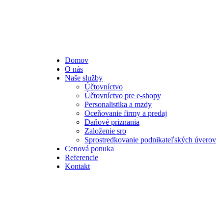
Domov
O nás
Naše služby
Účtovníctvo
Účtovníctvo pre e-shopy
Personalistika a mzdy
Oceňovanie firmy a predaj
Daňové priznania
Založenie sro
Sprostredkovanie podnikateľských úverov
Cenová ponuka
Referencie
Kontakt